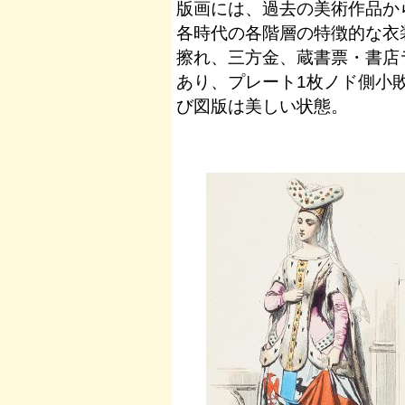
版画には、過去の美術作品から
各時代の各階層の特徴的な衣
擦れ、三方金、蔵書票・書店
あり、プレート1枚ノド側小
び図版は美しい状態。