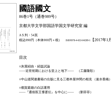
國語國文
86巻1号（通巻989号）
京都大学文学部国語学国文学研究室 編
A５判・54頁
【2017年
税込990円（本体900円＋税）
ISBN978-4-653-04289-1
目次
○灰屋紹由・紹益試論
――近世初期における堂上と地下―― （工藤隆彰）
○中山道関連書籍の出版に見る三都本屋仲間の相克 （速水香織
○都賀庭鐘の白話運用
――『通俗医王耆婆伝』を中心に―― （劉菲菲）