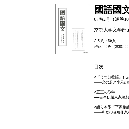
國語國
87巻2号（通巻10
京都大学文学部
A５判・50頁
税込990円（本体90
目次
○『うつほ物語』仲
――宮の君と小君の
○正直の歌学
──古今伝授東家流
○語り本系『平家物
――和歌の改編作業